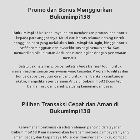
Tim dukungan pelanggan kami tersedia sepanjang waktu untuk
membantu Anda dengan masalah teknis, transaksi, atau pertanyaan
umum. Dari proses deposit hingga penarikan, semuanya berjalan cepat,
efisien, dan transparan.
Bukumimpi138
adalah tempat di mana kualitas
layanan bertemu dengan
game
slot premium.
Kemudahan Akses Mobile
Bukumimpi138
Nikmati fleksibilitas bermain kapan saja dan di mana saja dengan
dukungan
mobile
penuh dari
Bukumimpi138
. Baik Anda mengakses
melalui
bukumimpi138 login
di
browser
ponsel atau menggunakan
link
khusus, pengalaman bermain tetap optimal. Antarmuka yang responsif
memastikan semua
slot game bukumimpi138
tampil sempurna di layar
kecil, tanpa mengurangi kualitas grafis maupun kecepatan.
Kemampuan untuk melakukan
buku mimpi 138 login
langsung dari
perangkat
mobile
Anda memberikan kebebasan tak terbatas. Tidak
perlu mengunduh aplikasi tambahan, cukup gunakan link atau situs di
peramban
smartphone
Anda dan segera masuk ke dunia hiburan slot
yang menarik.
Promo dan Bonus Menggiurkan