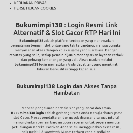
UEFA CHAMPIONS LEAGUE QUALIFIERS
August 11, 2026 — 22:59 WIB
0 : 0
Previous
Next
BET NOW
Bodo Glimt
Union Saint-Gilloise
0.75
0.77
-0.75
-0.95
TENTANG KAMI
BANTUAN
PERATURAN
INFORMASI BANK
HUBUNGI KAMI
KEBIJAKAN PRIVASI
PERSETUJUAN COOKIES