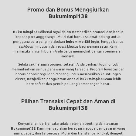
Tim dukungan pelanggan kami tersedia sepanjang waktu untuk
membantu Anda dengan masalah teknis, transaksi, atau pertanyaan
umum. Dari proses deposit hingga penarikan, semuanya berjalan cepat,
efisien, dan transparan.
Bukumimpi138
adalah tempat di mana kualitas
layanan bertemu dengan
game
slot premium.
Kemudahan Akses Mobile
Bukumimpi138
Nikmati fleksibilitas bermain kapan saja dan di mana saja dengan
dukungan
mobile
penuh dari
Bukumimpi138
. Baik Anda mengakses
melalui
bukumimpi138 login
di
browser
ponsel atau menggunakan
link
khusus, pengalaman bermain tetap optimal. Antarmuka yang responsif
memastikan semua
slot game bukumimpi138
tampil sempurna di layar
kecil, tanpa mengurangi kualitas grafis maupun kecepatan.
Kemampuan untuk melakukan
buku mimpi 138 login
langsung dari
perangkat
mobile
Anda memberikan kebebasan tak terbatas. Tidak
perlu mengunduh aplikasi tambahan, cukup gunakan link atau situs di
peramban
smartphone
Anda dan segera masuk ke dunia hiburan slot
yang menarik.
Promo dan Bonus Menggiurkan