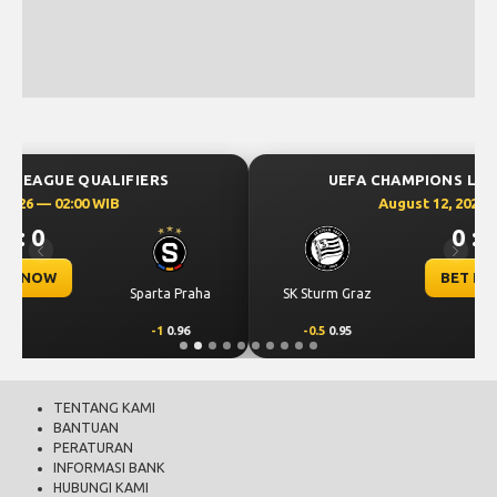
BU
4
07-
S
0
07-