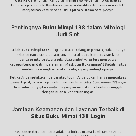
untuk menjamin Anda tidak pernah terhalang oleh masalah pemblokiran
internet. Dengan link resmi, Anda dapat bermain dengan tenang tanpa
khawatir kehilangan koneksi atau data. Kemudahan akses ini adalah
komitmen kami untuk memberikan pengalaman bermain terbaik di dunia
slot game bukumimpi138
.
Jangan pernah ragu untuk menghubungi layanan pelanggan jika Anda
mengalami kesulitan dalam proses link login atau saat mengakses situs.
Tim
support
kami siap membantu 24/7.
Sensasi
Slot Game Bukumimpi138
dengan
RTP Tertinggi
Koleksi
slot game bukumimpi138
adalah daya tarik utama
platform
ini.
Kami menawarkan variasi
game
yang luas dari
provider
terkemuka dunia,
memastikan setiap putaran penuh dengan kegembiraan dan peluang
jackpot
. Kata kunci
bukumimpi138 slot
identik dengan
game
yang
mudah menang dan memiliki tingkat pengembalian ke pemain (
Return to
Player
/ RTP) yang tinggi.
Pemain cerdas selalu mencari informasi
rtp buku mimpi 138
untuk
memaksimalkan strategi mereka. Kami juga transparan dalam menyajikan
data RTP, memungkinkan Anda memilih
game
dengan probabilitas
kemenangan terbaik. Kombinasi
game
berkualitas dan transparansi RTP
menjadikan kami sebagai situs pilihan utama para
slotter
.