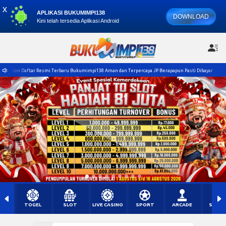
x
APLIKASI BUKUMIMPI138
DOWNLOAD
Kini telah tersedia Aplikasi Android
an Daftar Resmi Terbaru Bukumimpi138 Aman dan Terpercaya JP Berapapun Pasti Dibayar
TOGEL
SLOT
LIVE CASINO
SPORT
ARCADE
SABU