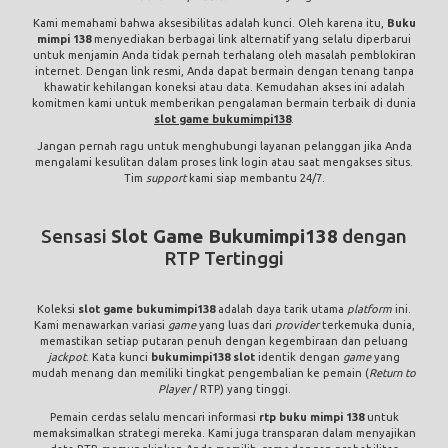
Bukumimpi138 :
Login Resmi Link
Alternatif & Slot Gacor RTP Hari Ini
Bukumimpi138
adalah platform terdepan yang menawarkan
pengalaman bermain slot
online
yang tak tertandingi, menggabungkan
kenyamanan akses dengan koleksi
game
yang luar biasa. Dengan
reputasi yang solid, setiap pemain dijamin mendapatkan layanan terbaik
dan peluang kemenangan yang adil. Akses mudah melalui
bukumimpi138 login
memastikan Anda dapat langsung menikmati
hiburan berkualitas tinggi kapan saja.
Bukumimpi138
Login dan
Akses
Tanpa
Hambatan
Mencari pengalaman bermain slot yang lancar dan aman?
Bukumimpi138 login
adalah gerbang utama Anda menuju ribuan
game
slot Gacor. Proses pendaftaran dan masuk dirancang sangat intuitif,
memungkinkan pemain baru maupun veteran untuk segera memulai
petualangan mereka. Pastikan Anda selalu menggunakan akses resmi,
baik melalui
bukumimpi138.com
terbaru yang disediakan.
Kami memahami bahwa aksesibilitas adalah kunci. Oleh karena itu,
Buku
mimpi 138
menyediakan berbagai link alternatif yang selalu diperbarui