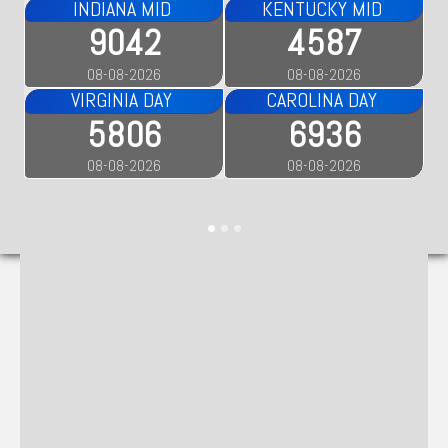
KENTUCKY MID
INDIANA EVE
4587
7685
08-08-2026
08-08-2026
CAROLINA DAY
KENTUCKY EV
6936
6617
08-08-2026
08-08-2026
VIRGINIA NIGH
4402
08-08-2026
CAROLINA EVE
6880
08-08-2026
CAMBODIA
7635
08-08-2026