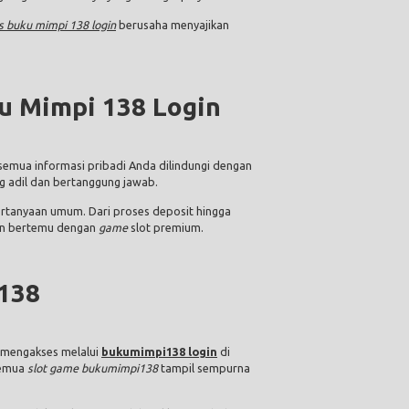
s buku mimpi 138 login
berusaha menyajikan
u Mimpi 138 Login
 semua informasi pribadi Anda dilindungi dengan
g adil dan bertanggung jawab.
ertanyaan umum. Dari proses deposit hingga
nan bertemu dengan
game
slot premium.
138
a mengakses melalui
bukumimpi138 login
di
semua
slot game bukumimpi138
tampil sempurna