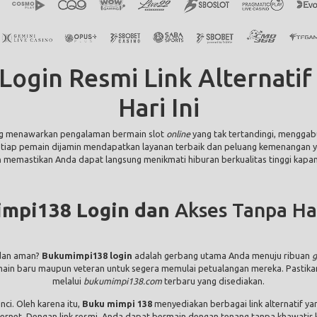
Login Resmi Link Alternatif
Hari Ini
ng menawarkan pengalaman bermain slot
online
yang tak tertandingi, mengga
 setiap pemain dijamin mendapatkan layanan terbaik dan peluang kemenangan y
n
memastikan Anda dapat langsung menikmati hiburan berkualitas tinggi kapan
impi138
Login dan
Akses
Tanpa H
 dan aman?
Bukumimpi138 login
adalah gerbang utama Anda menuju ribuan
main baru maupun veteran untuk segera memulai petualangan mereka. Pastika
melalui
bukumimpi138.com
terbaru yang disediakan.
ci. Oleh karena itu,
Buku mimpi 138
menyediakan berbagai link alternatif ya
ernet. Dengan link resmi, Anda dapat bermain dengan tenang tanpa khawatir