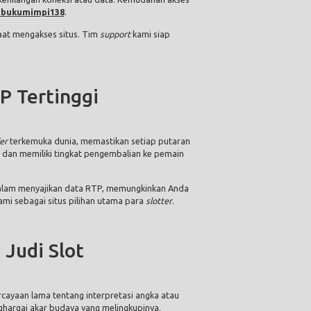
 bukumimpi138
.
aat mengakses situs. Tim
support
kami siap
 Tertinggi
er
terkemuka dunia, memastikan setiap putaran
an memiliki tingkat pengembalian ke pemain
dalam menyajikan data RTP, memungkinkan Anda
mi sebagai situs pilihan utama para
slotter
.
 Judi Slot
rcayaan lama tentang interpretasi angka atau
ghargai akar budaya yang melingkupinya.