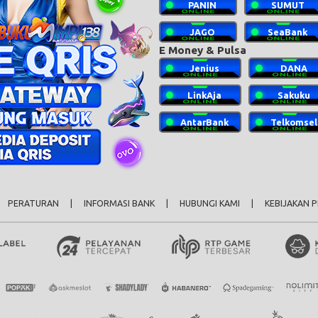
PANIN
SUMUT
JAGO
SeaBank
E Money & Pulsa
Jenius
DANA
LinkAja
Sakuku
AntarBank
Telkomsel
PERATURAN
|
INFORMASI BANK
|
HUBUNGI KAMI
|
KEBIJAKAN P