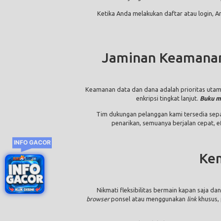
Ketika Anda melakukan daftar atau login,
Jaminan Keamanan
Keamanan data dan dana adalah prioritas utam
enkripsi tingkat lanjut.
Buku m
Tim dukungan pelanggan kami tersedia sepa
penarikan, semuanya berjalan cepat, e
INFO GACOR
Ke
Nikmati fleksibilitas bermain kapan saja d
browser
ponsel atau menggunakan
link
khusus,