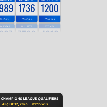
989
1736
1200
/8/2026
7/8/2026
7/8/2026
AMBODIA
BULLSEYE
SYDNEY
607
7598
4816
/8/2026
6/8/2026
6/8/2026
YLAND MID
SYDNEY LOTTO
HONGKONG LOTTO
519
7097
1083
/8/2026
6/8/2026
6/8/2026
OTBALL F24 ELITE CLUB FRIENDLY
August 7, 2026 — 11:15 WIB