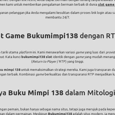
tmen kami untuk memberikan pengalaman bermain terbaik di dunia
slot game
anan pelanggan jika Anda mengalami kesulitan dalam proses link login atau s
membantu 24/7.
ot Game Bukumimpi138
dengan RTP
 tarik utama
platform
ini. Kami menawarkan variasi
game
yang luas dari
provid
pot
. Kata kunci
bukumimpi138 slot
identik dengan
game
yang mudah menang d
(
Return to Player
/ RTP) yang tinggi.
ku mimpi 138
untuk memaksimalkan strategi mereka. Kami juga transparan 
gan terbaik. Kombinasi
game
berkualitas dan transparansi RTP menjadikan ka
nya
Buku Mimpi 138
dalam Mitologi
angan pemain, bukan hanya sebagai nama situs, tetapi juga merujuk pada kepe
gan dalam permainan. Meskipun
Bukumimpi138
adalah situs modern, ia men