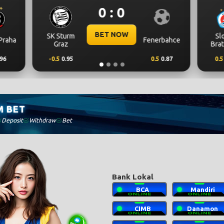
0 : 0
BET NOW
e-
Saint-
e-Lille
e-S
Manchester
oise
City
1.00
0.0
0.00
0.00
0.00
0.00
M BET
Deposit
Withdraw
Bet
Bank Lokal
BCA
Mandiri
CIMB
Danamon