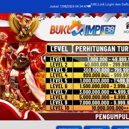
Bukumimpi138 | Link Login dan Daftar Resmi 
Jumat 7/08/2026 04:34:48
HO
TOTO WUHAN
HK SIANG
MALAYS